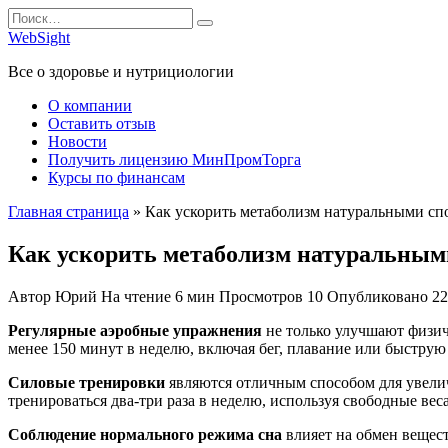
Перейти
Search
к
for:
WebSight
содержанию
Все о здоровье и нутрициологии
О компании
Оставить отзыв
Новости
Получить лицензию МинПромТорга
Курсы по финансам
Главная страница
»
Как ускорить метаболизм натуральными сп
Как ускорить метаболизм натуральным
Автор
Юрий
На чтение
6 мин
Просмотров
10
Опубликовано
22
Регулярные аэробные упражнения
не только улучшают физич
менее 150 минут в неделю, включая бег, плавание или быструю 
Силовые тренировки
являются отличным способом для увелич
тренироваться два-три раза в неделю, используя свободные вес
Соблюдение нормального режима сна
влияет на обмен вещест