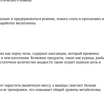
етического обмена.
пальне и придерживаться режима, ложась спать и просыпаясь в
выработке мелатонина.
ие как перец чили, содержат капсаицин, который временно
 нем катехинам. Белковые продукты, такие как курица, рыба
остаточное количество жидкости также играет важную роль в
гают нарастить мышечную массу, а мышцы сжигают больше
после тренировки, что повышает общий уровень метаболизма.