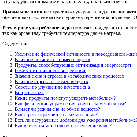
в сутки, уделяя внимание как количеству, так и качеству сна.
Правильное питание
играет важную роль в поддержании актив
обеспечивают более высокий уровень термогенеза после еды. Э
Регулярное употребление воды
помогает поддерживать оптима
так как организму требуется температура для ее нагрева.
Содержание
Увеличение физической активности в повседневной жиз
Влияние питания на обмен веществ
Продукты, способствующие оптимизации энергозатрат
Режим питания и его воздействие
Значение сна и стресса в метаболических процессах
Влияние стресса на обмен веществ
Советы по улучшению качества сна
Вопрос-ответ:
Какие продукты помогут ускорить метаболизм?
Как физические упражнения влияют на метаболизм?
Влияет ли режим сна на обмен веществ?
Как стресс отражается на метаболизме?
Есть ли натуральные добавки для ускорения метаболизма
Как влияет на метаболизм потребление воды?