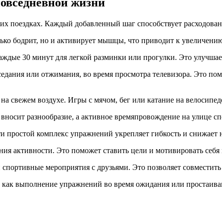
повседневной жизни
ких поездках. Каждый добавленный шаг способствует расходова
лько бодрит, но и активирует мышцы, что приводит к увеличени
аждые 30 минут для легкой разминки или прогулки. Это улучша
седания или отжимания, во время просмотра телевизора. Это п
 свежем воздухе. Игры с мячом, бег или катание на велосипеде
 вносит разнообразие, а активное времяпровождение на улице с
ти простой комплекс упражнений укрепляет гибкость и снижает 
ия активности. Это поможет ставить цели и мотивировать себя 
спортивные мероприятия с друзьями. Это позволяет совместить
как выполнение упражнений во время ожидания или простаивани