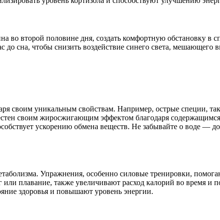
билизировать уровень кортизола и способствуют улучшению энерг
ина во второй половине дня, создать комфортную обстановку в с
ас до сна, чтобы снизить воздействие синего света, мешающего 
ря своим уникальным свойствам. Например, острые специи, так
естен своим жиросжигающим эффектом благодаря содержащимся в
особствует ускорению обмена веществ. Не забывайте о воде — д
метаболизма. Упражнения, особенно силовые тренировки, помо
ег или плавание, также увеличивают расход калорий во время и 
ояние здоровья и повышают уровень энергии.