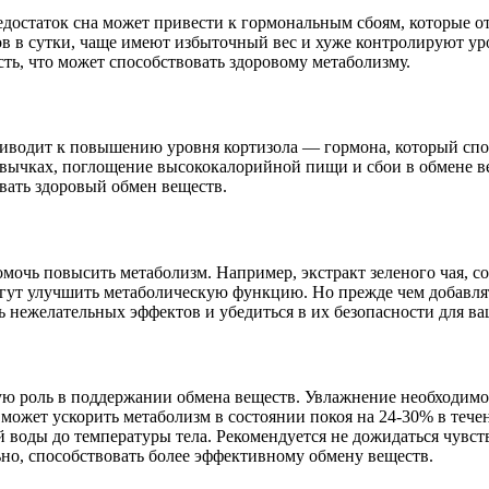
едостаток сна может привести к гормональным сбоям, которые о
ов в сутки, чаще имеют избыточный вес и хуже контролируют ур
ть, что может способствовать здоровому метаболизму.
риводит к повышению уровня кортизола — гормона, который спо
вычках, поглощение высококалорийной пищи и сбои в обмене вещ
вать здоровый обмен веществ.
мочь повысить метаболизм. Например, экстракт зеленого чая, с
гут улучшить метаболическую функцию. Но прежде чем добавлят
ь нежелательных эффектов и убедиться в их безопасности для ва
ю роль в поддержании обмена веществ. Увлажнение необходимо д
ожет ускорить метаболизм в состоянии покоя на 24-30% в течение
 воды до температуры тела. Рекомендуется не дожидаться чувств
но, способствовать более эффективному обмену веществ.