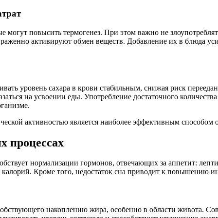
атрат
е могут повысить термогенез. При этом важно не злоупотреблят
выраженно активируют обмен веществ. Добавление их в блюда ус
ать уровень сахара в крови стабильным, снижая риск переедан
азаться на усвоении еды. Употребление достаточного количества
рганизме.
ической активностью является наиболее эффективным способом 
их процессах
обствует нормализации гормонов, отвечающих за аппетит: лепти
е калорий. Кроме того, недостаток сна приводит к повышению ин
особствующего накоплению жира, особенно в области живота. С