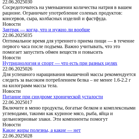
22.06.2025
0
30
Сосредоточьтесь на уменьшении количества натрия в вашем
рационе. Ограничьте употребление соленых продуктов:
консервов, сыра, колбасных изделий и фастфуда.
Новости
Завтрак — когда, что и нужно ли вообще
22.06.2025
0
35
Оптимальное время для утреннего приема пищи — в течение
первого часа после подъема. Важно учитывать, что это
помогает запустить обмен веществ и повысить
Новости
Нутрициология и спорт — что есть при разных целях
22.06.2025
0
26
Для успешного наращивания мышечной массы рекомендуется
следить за высоким потреблением белка – не менее 1.6-2.2 г
на килограмм массы тела.
Новости
Питание при синдроме хронической усталости
22.06.2025
0
17
Включите в меню продукты, богатые белком и комплексными
углеводами, такими как куриное мясо, рыба, яйца и
цельнозерновые злаки. Эти компоненты помогут
Новости
Какие жиры полезны, а какие — нет
22.06.2025
0
28