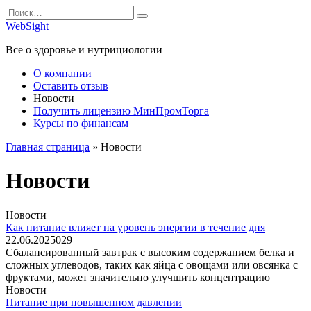
Перейти
Search
к
for:
WebSight
содержанию
Все о здоровье и нутрициологии
О компании
Оставить отзыв
Новости
Получить лицензию МинПромТорга
Курсы по финансам
Главная страница
»
Новости
Новости
Новости
Как питание влияет на уровень энергии в течение дня
22.06.2025
0
29
Сбалансированный завтрак с высоким содержанием белка и
сложных углеводов, таких как яйца с овощами или овсянка с
фруктами, может значительно улучшить концентрацию
Новости
Питание при повышенном давлении