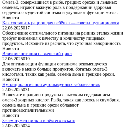
Омега-3, содержащиеся в рыбе, грецких орехах и льняных
семенах, играют важную роль в поддержании здоровья
сердечно-сосудистой системы и улучшают функции мозга.
Новости
Как составить рацион для ребёнка — советы нутрициолога
22.06.2025
0
17
Обеспечение оптимального питания на ранних этапах жизни
требует внимания к качеству и количеству пищевых
продуктов. Исходите из расчёта, что суточная калорийность
Новости
Влияние питания на женский цикл
22.06.2025
0
19
Для оптимизации функции организма рекомендуется
включать в меню больше продуктов, богатых омега-3
кислотами, таких как рыба, семена льна и грецкие орехи.
Новости
Нутрициология при аутоиммунных заболеваниях
22.06.2025
0
31
Включите в рацион продукты с высоким содержанием
омега-3 жирных кислот. Рыба, такая как лосось и скумбрия,
семена льна и грецкие орехи обладают
противовоспалительными
Новости
Зачем нужен цинк и в чём его искать
22.06.2025
0
24